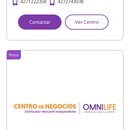
4271222358
4272743038
Contactar
Ver Centro
Físico