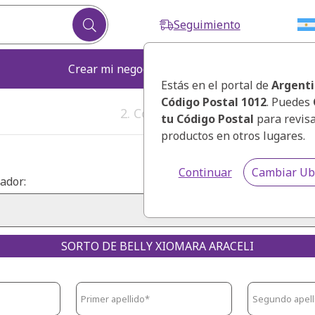
Seguimiento
Crear mi negocio
Fortalecer mi ne
Estás en el portal de
Argent
Código Postal 1012
. Puedes
2. Correo Electrónico
tu Código Postal
para revis
productos en otros lugares.
Continuar
Cambiar Ub
ador:
SORTO DE BELLY XIOMARA ARACELI