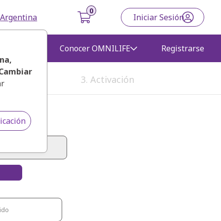
Argentina
Iniciar Sesión
gocio
Conocer OMNILIFE
Registrarse
ina
,
Cambiar
3. Activación
ar
icación