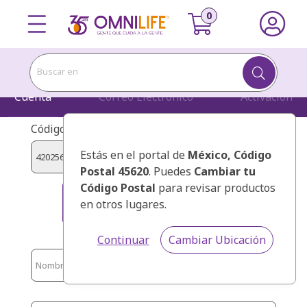
Buscar en
Cuenta
Correo Electrónico
Activación
Código de presentador:
Estás en el portal de
México
, Código
Postal 45620
. Puedes
Cambiar tu
Código Postal
para revisar productos
ANDRADE HERNANDEZ, EDNA
en otros lugares.
MARION
Continuar
Cambiar Ubicación