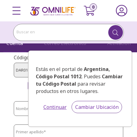
Buscar en
Cuenta
Correo Electrónico
Activación
Código de presentador:
Estás en el portal de
Argentina
,
Código Postal 1012
. Puedes
Cambiar
tu Código Postal
para revisar
MENDOZA MONICA ISABEL
productos en otros lugares.
Continuar
Cambiar Ubicación