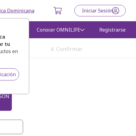
ica Dominicana
Iniciar Sesión
gocio
Conocer OMNILIFE
Registrarse
ca
r tu
4. Confirmar
uctos en
icación
RSON