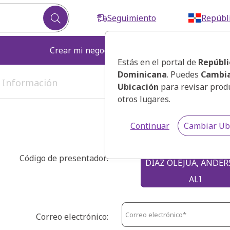
Seguimiento
Repúbl
Crear mi negocio
Fortalecer mi ne
Estás en el portal de
Repúbli
Dominicana
. Puedes
Cambia
. Información
3. Selecciona tu kit
Ubicación
para revisar prod
otros lugares.
Continuar
Cambiar Ub
Código de presentador:
DIAZ OLEJUA, ANDE
ALI
Correo electrónico: