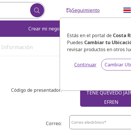
Seguimiento
Crear mi negocio
Fortalecer mi ne
Estás en el portal de
Costa R
Puedes
Cambiar tu Ubicaci
. Información
3. Selecciona tu kit
revisar productos en otros lu
Continuar
Cambiar Ub
Código de presentador:
TENE QUEVEDO JAI
EFREN
Correo: