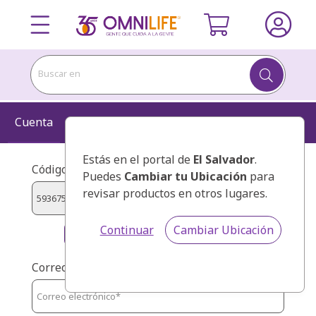
Buscar en
Cuenta
Información
Kit
Confirmar
Estás en el portal de
El Salvador
.
Código de presentador:
Puedes
Cambiar tu Ubicación
para
revisar productos en otros lugares.
Continuar
Cambiar Ubicación
TENE QUEVEDO JAIME EFREN
Correo: