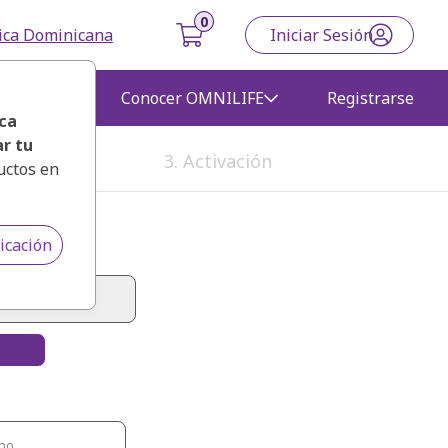
ica Dominicana
Iniciar Sesión
gocio
Conocer OMNILIFE
Registrarse
ca
r tu
3. Activación
uctos en
icación