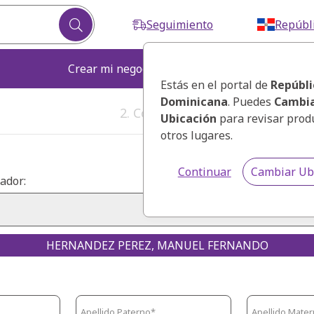
Seguimiento
Repúbl
Crear mi negocio
Fortalecer mi ne
Estás en el portal de
Repúbli
Dominicana
. Puedes
Cambia
2. Correo Electrónico
Ubicación
para revisar prod
otros lugares.
Continuar
Cambiar Ub
ador:
HERNANDEZ PEREZ, MANUEL FERNANDO