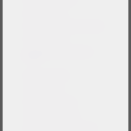
GRUPO OMNILIFE
Empresa Socialmente Responsable
Políticas en Planta
Asociación Mexicana de Venta
Directa
Servicio al cliente
Centro de Ayuda
Políticas de Privacidad
Términos y Condiciones
Política de Compra y Devolución