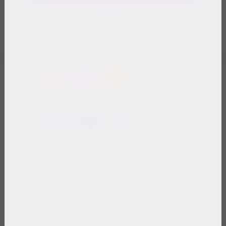
Regresar
Encuéntranos en:
Nutre tu vida: 800 386 8873
D.R. © 2026, Grupo OMNILIFE SA de
CV
Av. Inglaterra 3089 I, Guadalajara,
Jalisco, México.
Información General