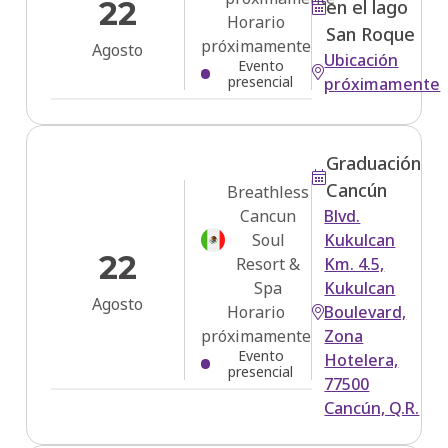
22
en el lago
Horario
San Roque
próximamente
Agosto
Ubicación
Evento
presencial
próximamente
Graduación
Cancún
Breathless
Cancun
Blvd.
Soul
Kukulcan
22
Resort &
Km. 4.5,
Spa
Kukulcan
Agosto
Horario
Boulevard,
próximamente
Zona
Evento
Hotelera,
presencial
77500
Cancún, Q.R.