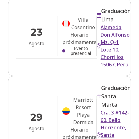
Graduación
Lima
Villa
Cosentino
Alameda
23
Horario
Don Alfonso
próximamente
Mz. Q-1
Agosto
Evento
Lote 10,
presencial
Chorrillos
15067, Perú
Graduación
Santa
Marriott
Marta
Resort
Cra. 3 #142-
29
Playa
60, Bello
Dormida
Horizonte,
Agosto
Horario
Santa
próximamente