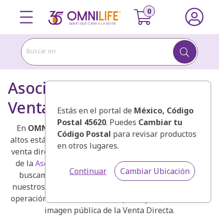
Buscar en
Asociación Mexicana de
Venta Directa
Estás en el portal de
México
, Código
Postal 45620
. Puedes
Cambiar tu
En
OMNILIFE
estamos comprometidos con los más
Código Postal
para revisar productos
altos estándares éticos comerciales para el canal de la
en otros lugares.
venta directa y con nuestros clientes. Como miembros
de la
Asociación Mexicana de Venta Directa (AMVD)
Continuar
Cambiar Ubicación
buscamos lograr la satisfacción y la protección de
nuestros consumidores, estableciendo estándares de
operación ética en nuestra empresa y fortaleciendo la
imagen pública de la Venta Directa.