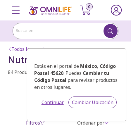
Buscar en
Todos los productos
Nutricionales
OMNILIFE
Estás en el portal de
México
, Código
84
Productos
Postal 45620
. Puedes
Cambiar tu
Código Postal
para revisar productos
en otros lugares.
Categorías
Continuar
Cambiar Ubicación
Cosméticos SEYTÚ
Filtros
Ordenar por