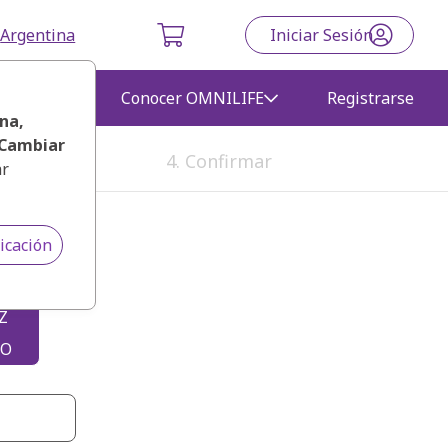
Argentina
Iniciar Sesión
gocio
Conocer OMNILIFE
Registrarse
ina
,
Cambiar
4. Confirmar
ar
icación
Z
DO