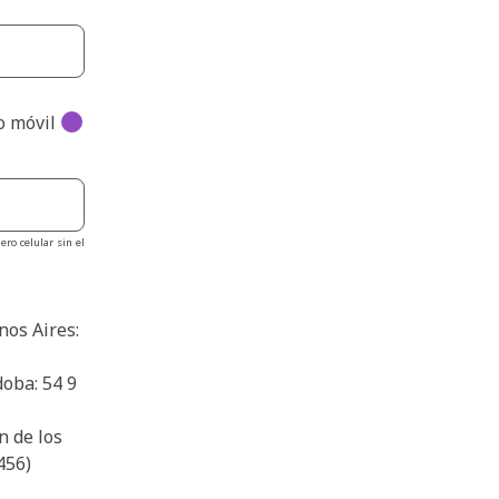
o móvil
ero celular sin el
nos Aires:
oba: 54 9
n de los
456)