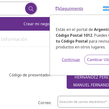
Seguimiento
Crear mi negocio
Fortalecer mi ne
Estás en el portal de
Argent
Código Postal 1012
. Puedes
. Información
3. Selecciona tu kit
tu Código Postal
para revis
productos en otros lugares.
Continuar
Cambiar Ub
Código de presentador:
HERNANDEZ PERE
MANUEL FERNAN
Correo: