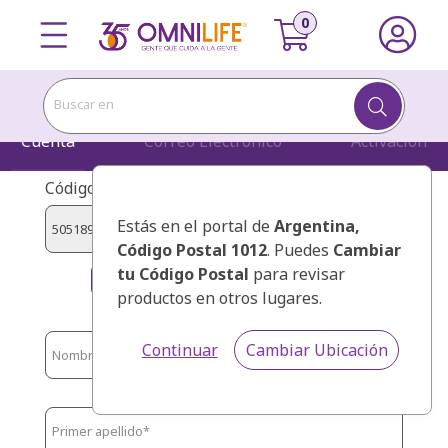
Buscar en
Cuenta
Correo Electrónico
Activación
Código de presentador:
Estás en el portal de
Argentina
,
Código Postal 1012
. Puedes
Cambiar
tu Código Postal
para revisar
BELLY MORAN PEDRO ANTONIO
productos en otros lugares.
Continuar
Cambiar Ubicación