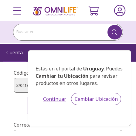
Buscar en
Cuenta
Información
Kit
Confirmar
Estás en el portal de
Uruguay
. Puedes
Código de presentador:
Cambiar tu Ubicación
para revisar
productos en otros lugares.
Continuar
Cambiar Ubicación
HERNANDEZ PEREZ MANUEL
FERNANDO
Correo: