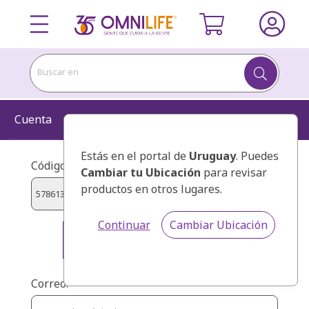
Buscar en
Cuenta
Información
Kit
Confirmar
Estás en el portal de
Uruguay
. Puedes
Código de presentador:
Cambiar tu Ubicación
para revisar
productos en otros lugares.
Continuar
Cambiar Ubicación
ALONZO EL FATAYRI FADUA
STHEFANY
Correo: