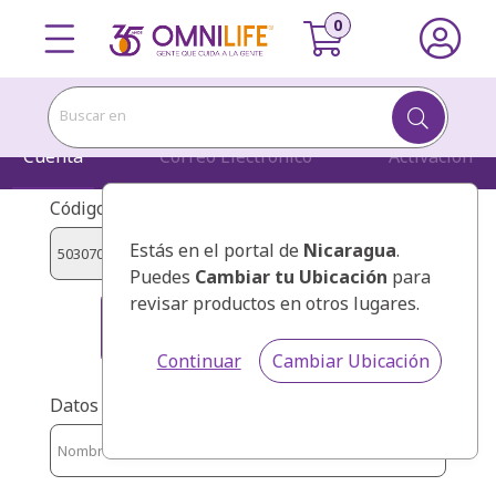
Buscar en
Cuenta
Correo Electrónico
Activación
Código de presentador:
Estás en el portal de
Nicaragua
.
Puedes
Cambiar tu Ubicación
para
revisar productos en otros lugares.
GUZMAN CARRANZA, ZULMA
YANIRA
Continuar
Cambiar Ubicación
Datos personales: