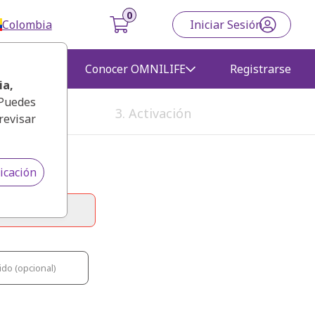
Colombia
Iniciar Sesión
gocio
Conocer OMNILIFE
Registrarse
ia
,
 Puedes
3. Activación
revisar
icación