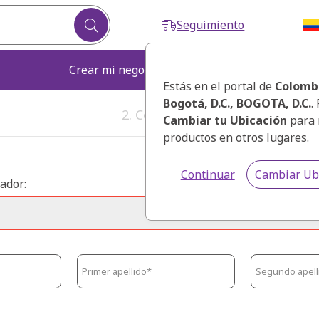
Seguimiento
Crear mi negocio
Fortalecer mi ne
Estás en el portal de
Colomb
Bogotá, D.C., BOGOTA, D.C.
.
2. Correo Electrónico
Cambiar tu Ubicación
para 
productos en otros lugares.
Continuar
Cambiar Ub
ador: