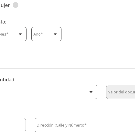
ujer
to:
ntidad