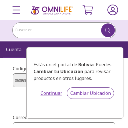
Buscar en
Cuenta
Información
Kit
Confirmar
Estás en el portal de
Bolivia
. Puedes
Código de presentador/Presentador:
Cambiar tu Ubicación
para revisar
productos en otros lugares.
Continuar
Cambiar Ubicación
SORTO DE BELLY XIOMARA
ARACELI
Correo: