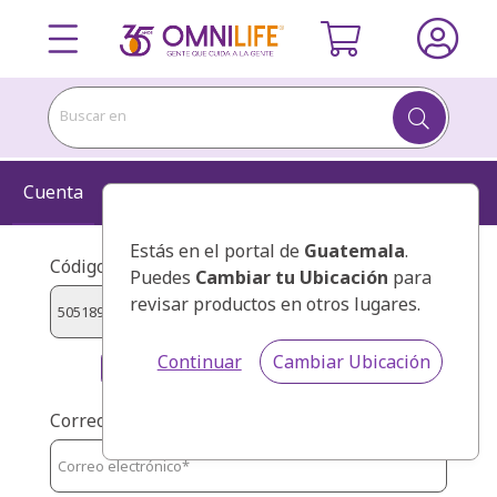
Buscar en
Cuenta
Información
Kit
Confirmar
Estás en el portal de
Guatemala
.
Código de presentador:
Puedes
Cambiar tu Ubicación
para
revisar productos en otros lugares.
Continuar
Cambiar Ubicación
BELLY MORAN, PEDRO ANTONIO
Correo: