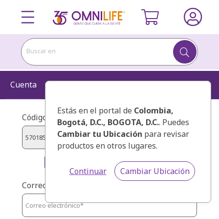
Buscar en
Cuenta
Información
Kit
Confirmar
Estás en el portal de
Colombia
,
Código de presentador:
Bogotá, D.C., BOGOTA, D.C.
. Puedes
Cambiar tu Ubicación
para revisar
productos en otros lugares.
VARGAS LOZANO, LUIS ARTURO
Continuar
Cambiar Ubicación
Correo: