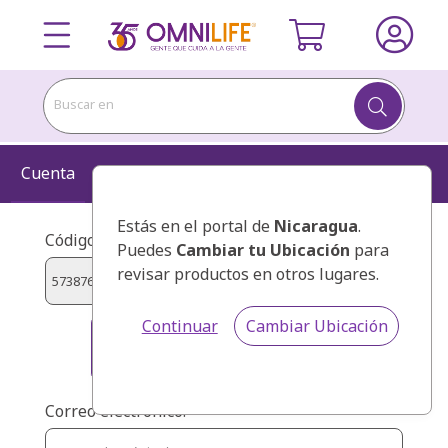
Buscar en
Cuenta
Información
Kit
Confirmar
Estás en el portal de
Nicaragua
.
Código de presentador:
Puedes
Cambiar tu Ubicación
para
revisar productos en otros lugares.
Continuar
Cambiar Ubicación
HERNANDEZ ENCISO, ALEJANDRO
MIGUEL
Correo electrónico: