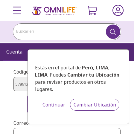
Buscar en
Cuenta
Información
Kit
Confirmar
Estás en el portal de
Perú
, LIMA,
Código de presentador:
LIMA
. Puedes
Cambiar tu Ubicación
para revisar productos en otros
lugares.
ALONZO EL FATAYRI FADUA
Continuar
Cambiar Ubicación
STHEFANY
Correo: