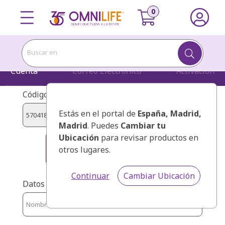
Buscar en
Cuenta
Correo Electrónico
Activación
Código de presentador:
Estás en el portal de
España
, Madrid,
Madrid
. Puedes
Cambiar tu
Ubicación
para revisar productos en
HERNANDEZ PEREZ, MANUEL
otros lugares.
FERNANDO
Continuar
Cambiar Ubicación
Datos personales: