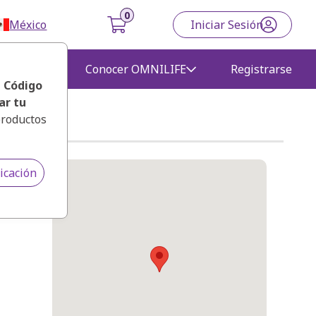
México
Iniciar Sesión
gocio
Conocer OMNILIFE
Registrarse
, Código
ar tu
productos
icación
7 entre