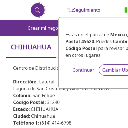
Seguimiento
Crear mi negocio
Fortalecer mi ne
Estás en el portal de
México
Postal 45620
. Puedes
Cambi
CHIHUAHUA
Código Postal
para revisar 
en otros lugares.
Centro de Distribución Chihuahua.
Continuar
Cambiar Ub
Dirección:
Lateral Periférico Ortíz Mena # 350
Laguna de San Cristobal y Av.de las Américas.
Colonia:
San Felipe
Código Postal:
31240
Estado:
CHIHUAHUA
Ciudad:
Chihuahua
Teléfono 1:
(614) 414-6798