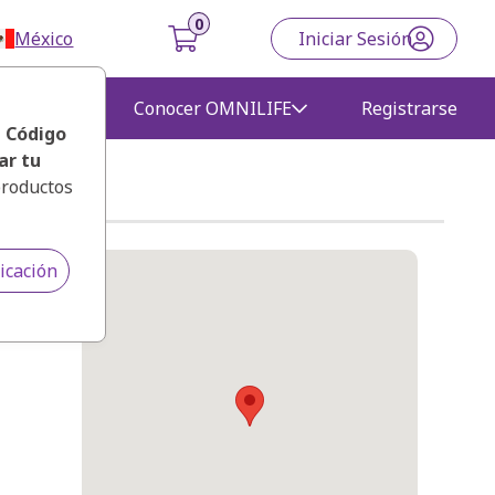
México
Iniciar Sesión
gocio
Conocer OMNILIFE
Registrarse
, Código
ar tu
productos
icación
lás del