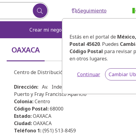
Seguimiento
Crear mi negocio
Fortalecer mi ne
Estás en el portal de
México
Postal 45620
. Puedes
Cambi
OAXACA
Código Postal
para revisar 
en otros lugares.
Centro de Distribución Oaxaca
Continuar
Cambiar Ub
Dirección:
Av. Independencia 1501-C. Entre Nico
Puerto y Fray Francisco Aparicio
Colonia:
Centro
Código Postal:
68000
Estado:
OAXACA
Ciudad:
OAXACA
Teléfono 1:
(951) 513-8459