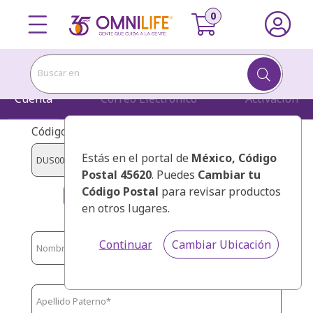
Buscar en
Cuenta
Correo Electrónico
Activación
Código de presentador:
Estás en el portal de
México
, Código
Postal 45620
. Puedes
Cambiar tu
Código Postal
para revisar productos
HERNANDEZ, REYNA
en otros lugares.
Continuar
Cambiar Ubicación