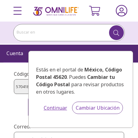
Buscar en
Cuenta
Información
Kit
Confirmar
Estás en el portal de
México
, Código
Código de presentador:
Postal 45620
. Puedes
Cambiar tu
Código Postal
para revisar productos
en otros lugares.
HERNANDEZ PEREZ, MANUEL
Continuar
Cambiar Ubicación
FERNANDO
Correo: